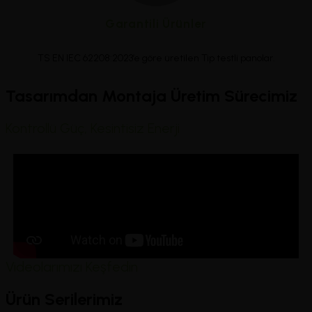
Garantili Ürünler
TS EN IEC 62208:2023’e göre üretilen Tip testli panolar.
Tasarımdan Montaja Üretim Sürecimiz
Kontrollü Güç, Kesintisiz Enerji
Videolarımızı Keşfedin
Ürün Serilerimiz