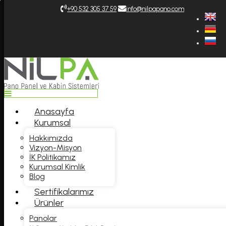
Top
+9‎0 532 305 37 59
info@nilpapano.com
Anasayfa
Kurumsal
Hakkımızda
Vizyon-Misyon
İK Politikamız
Kurumsal Kimlik
Blog
Sertifikalarımız
Ürünler
Anasayfa
Panolar
Kurumsal
Kablo Kanalları
Regülatör ve Rack Kabinet
Hakkımızda
Alt Ürünler
Vizyon-Misyon
Kataloglar
İK Politikamız
Genel Katalog Türkçe
Kurumsal Kimlik
Genel Katalog İngilizce
Blog
Genel Katalog Almanca
Genel Katalog Rusça
Sertifikalarımız
Fiyat Listesi Türkçe
Ürünler
Fiyat Listesi İngilizce
Panolar
Fiyat Listesi Almanca