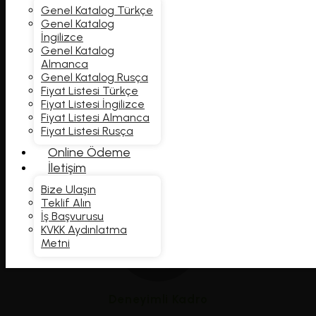
Genel Katalog Türkçe
Genel Katalog
İngilizce
Genel Katalog
Almanca
Genel Katalog Rusça
Fiyat Listesi Türkçe
Fiyat Listesi İngilizce
Fiyat Listesi Almanca
Müşteri Memnuniyeti
Fiyat Listesi Rusça
Online Ödeme
Kaliteden ödün vermeden zamanında ve sorunsuz teslimat.
İletişim
Bize Ulaşın
Teklif Alın
İş Başvurusu
KVKK Aydınlatma
Metni
Deneyimli Kadro