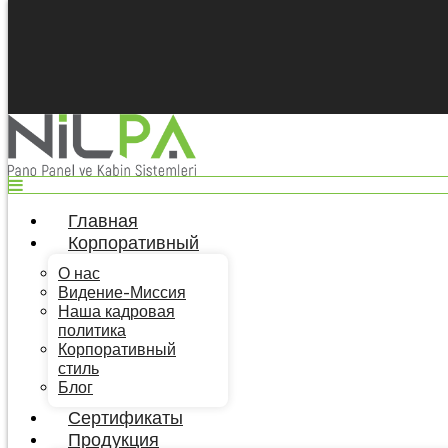
Top
Главная
Корпоративный
О нас
Видение-Миссия
Наша кадровая политика
Корпоративный стиль
Блог
Сертификаты
Продукция
Главная
Шкафы
Корпоративный
Лотки Кабельные
Стабилизатор и Стеллажный Шкаф
О нас
Дополнительная Продукция
Видение-Миссия
Каталоги
Наша кадровая
Общий каталог Турецкий
политика
Общий каталог английский
Корпоративный
Общий каталог немецкий
стиль
Общий каталог Русский
Блог
Прайс-лист Турецкий
Прайс-лист английский
Сертификаты
Прайс-лист немецкий
Продукция