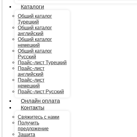
Каталоги
H:40 / H:50 / H:60 Лотки
Общий каталог
Турецкий
Усиленного Типа
Общий каталог
английский
Общий каталог
немецкий
Общий каталог
Русский
Получить предложение
Whatsapp
Прайс-лист Турецкий
Прайс-лист
английский
Прайс-лист
немецкий
Прайс-лист Русский
Онлайн оплата
Контакты
Свяжитесь с нами
Получить
предложение
Защита