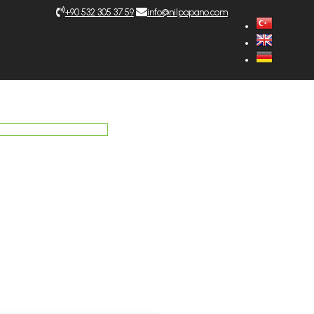
+9‎0 532 305 37 59
info@nilpapano.com