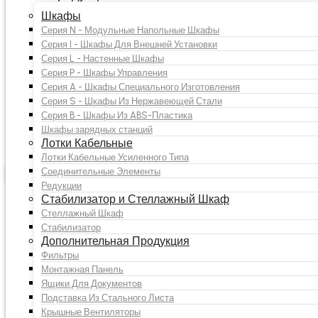
Прайс-лист Русский
Онлайн оплата
Шкафы
Контакты
Серия N - Модульные Напольные Шкафы
Свяжитесь с нами
Серия I - Шкафы Для Внешней Установки
Получить предложение
Серия L - Настенные Шкафы
Защита персональных данных
Серия P - Шкафы Управления
Серия A - Шкафы Специального Изготовления
Серия S - Шкафы Из Нержавеющей Стали
Серия B - Шкафы Из ABS-Пластика
Лотки Кабельные Усиленного Ти
Шкафы зарядных станций
Лотки Кабельные
Лотки Кабельные Усиленного Типа
Соединительные Элементы
Продвижение продукта
Редукции
Стабилизатор и Стеллажный Шкаф
Стеллажный Шкаф
Стабилизатор
Дополнительная Продукция
Фильтры
Монтажная Панель
Ящики Для Документов
Подставка Из Стального Листа
Крышные Вентиляторы