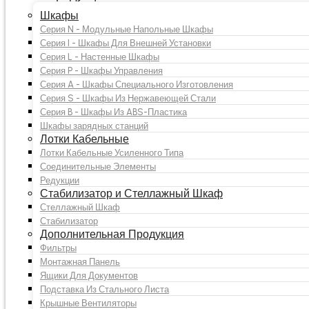
Прайс-лист Русский
Онлайн оплата
Шкафы
Контакты
Серия N - Модульные Напольные Шкафы
Серия N - Модульные Напольные Шкафы
Свяжитесь с нами
Серия I - Шкафы Для Внешней Установки
Получить предложение
Серия L - Настенные Шкафы
Защита персональных данных
Серия P - Шкафы Управления
Серия A - Шкафы Специального Изготовления
Серия S - Шкафы Из Нержавеющей Стали
Серия B - Шкафы Из ABS-Пластика
Шкафы зарядных станций
Лотки Кабельные
Лотки Кабельные Усиленного Типа
Соединительные Элементы
Редукции
Стабилизатор и Стеллажный Шкаф
Стеллажный Шкаф
Стабилизатор
Дополнительная Продукция
Фильтры
Монтажная Панель
Ящики Для Документов
Подставка Из Стального Листа
Крышные Вентиляторы