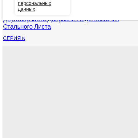
персональных
данных
Модульный Напольный Шкаф С
Двустворчатой Дверью И Подставкой Из
Стального Листа
СЕРИЯ N