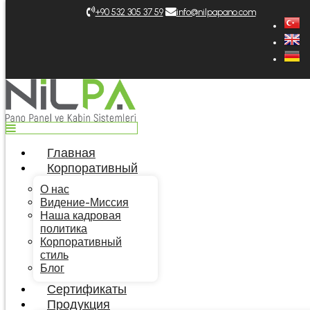
Top
+9‎0 532 305 37 59
info@nilpapano.com
Главная
Корпоративный
О нас
Видение-Миссия
Наша кадровая политика
Корпоративный стиль
Блог
Сертификаты
Продукция
Главная
Шкафы
Корпоративный
Лотки Кабельные
Стабилизатор и Стеллажный Шкаф
О нас
Дополнительная Продукция
Видение-Миссия
Каталоги
Наша кадровая
Общий каталог Турецкий
политика
Общий каталог английский
Корпоративный
Общий каталог немецкий
стиль
Общий каталог Русский
Блог
Прайс-лист Турецкий
Прайс-лист английский
Сертификаты
Прайс-лист немецкий
Продукция