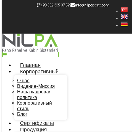
Top
+9‎0 532 305 37 59
info@nilpapano.com
Главная
Корпоративный
О нас
Видение-Миссия
Наша кадровая политика
Корпоративный стиль
Блог
Сертификаты
Продукция
Главная
Шкафы
Корпоративный
Лотки Кабельные
Стабилизатор и Стеллажный Шкаф
О нас
Дополнительная Продукция
Видение-Миссия
Каталоги
Наша кадровая
Общий каталог Турецкий
политика
Общий каталог английский
Корпоративный
Общий каталог немецкий
стиль
Общий каталог Русский
Блог
Прайс-лист Турецкий
Прайс-лист английский
Сертификаты
Прайс-лист немецкий
Продукция