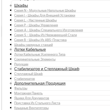
Прайс-лист Русский
Онлайн оплата
Шкафы
Контакты
Серия N - Модульные Напольные Шкафы
Монтажная Панель
Свяжитесь с нами
Серия I - Шкафы Для Внешней Установки
Получить предложение
Серия L - Настенные Шкафы
Защита персональных данных
Серия P - Шкафы Управления
Продвижение
Технические
Другие
Серия A - Шкафы Специального Изготовления
продукта
характеристики
документы
Серия S - Шкафы Из Нержавеющей Стали
Монтажная Панель
Серия B - Шкафы Из ABS-Пластика
Шкафы зарядных станций
Лотки Кабельные
Лотки Кабельные Усиленного Типа
Соединительные Элементы
Получить предложение
Редукции
Стабилизатор и Стеллажный Шкаф
Стеллажный Шкаф
Стабилизатор
Whatsapp
Дополнительная Продукция
Фильтры
Монтажная Панель
Ящики Для Документов
Подставка Из Стального Листа
Крышные Вентиляторы