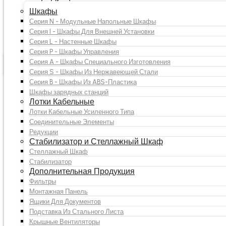
Прайс-лист Русский
Онлайн оплата
Шкафы
Контакты
Серия N - Модульные Напольные Шкафы
Подставка Из Стального Листа
Свяжитесь с нами
Серия I - Шкафы Для Внешней Установки
Получить предложение
Серия L - Настенные Шкафы
Защита персональных данных
Серия P - Шкафы Управления
Продвижение
Технические
Другие
Серия A - Шкафы Специального Изготовления
продукта
характеристики
документы
Серия S - Шкафы Из Нержавеющей Стали
Подставка Из
Серия B - Шкафы Из ABS-Пластика
Шкафы зарядных станций
Лотки Кабельные
Стального Листа
Лотки Кабельные Усиленного Типа
Соединительные Элементы
Редукции
Стабилизатор и Стеллажный Шкаф
Стеллажный Шкаф
Получить предложение
Стабилизатор
Дополнительная Продукция
Фильтры
Whatsapp
Монтажная Панель
Ящики Для Документов
Подставка Из Стального Листа
Крышные Вентиляторы